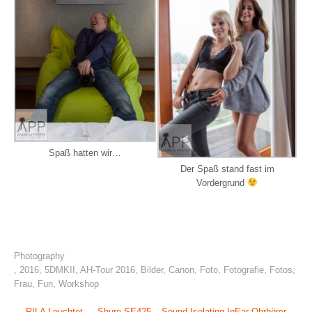
Spaß hatten wir…
Der Spaß stand fast im
Vordergrund
Photography
,
2016
,
5DMKII
,
AH-Tour 2016
,
Bilder
,
Canon
,
Foto
,
Fotografie
,
Fotos
,
Frau
,
Fun
,
Workshop
←
RILA Leuchtet
Shure SE425 – Sound Isolating InEar-Ohrhörer
→